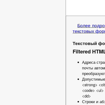
Более подро
текстовых фор
Текстовый ф
Filtered HTM
Адреса стра
почты авто
преобразуют
Допустимые
<strong> <ci
<code> <ul> 
<dd>
Строки и аб