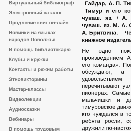
Виртуальный библиограф
Гайдар, А. П. Т
Тимур и его ко
Электронный каталог
чуваш. яз. / А.
Продление книг он-лайн
чуваш. яз. М. А.
А. Бритвина.
– Ч
Новинки на языках
народов Поволжья
книжное издательст
В помощь библиотекарю
Не одно пок
произведением А
Клубы и кружки
его команда». По
Контакты и режим работы
обсуждают, а
удовольствием
Этновикторины
перечитывают ув
Мастер-классы
пионерах. Самые
Видеолекции
мальчишки и де
тимуровское движе
Аудиосказки
кто нуждался в п
Вебинары
ребята росли, с
дружили по-насто
В помощь трудовым