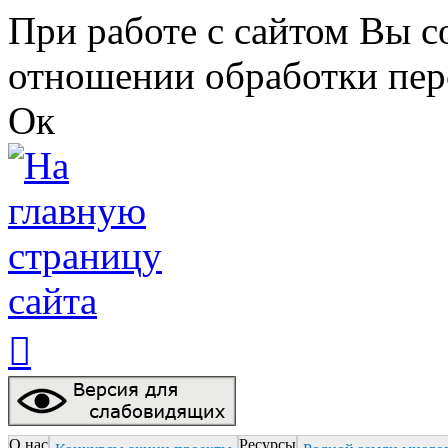
Перейти к основному содержанию
При работе с сайтом Вы с
отношении обработки пер
Ок

О нас
Ресурсы