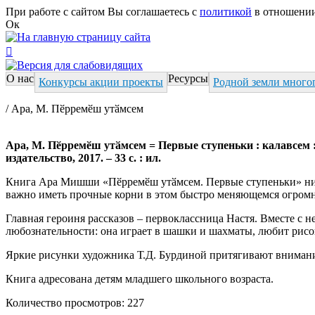
Перейти к основному содержанию
При работе с сайтом Вы соглашаетесь с
политикой
в отношении
Ок

О нас
Ресурсы
Конкурсы акции проекты
Родной земли много
Вы здесь
/ Ара, М. Пӗрремӗш утӑмсем
Ара, М. Пӗрремӗш утӑмсем = Первые ступеньки : калавсем : на 
издательство, 2017. – 33 с. : ил.
Книга Ара Мишши «Пӗрремӗш утӑмсем. Первые ступеньки» нико
важно иметь прочные корни в этом быстро меняющемся огром
Главная героиня рассказов – первоклассница Настя. Вместе с 
любознательности: она играет в шашки и шахматы, любит рисо
Яркие рисунки художника Т.Д. Бурдиной притягивают внимани
Книга адресована детям младшего школьного возраста.
Количество просмотров: 227