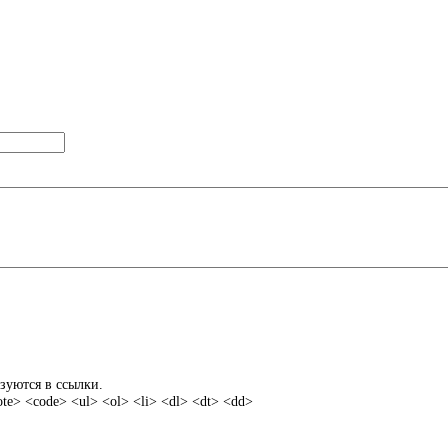
зуются в ссылки.
e> <code> <ul> <ol> <li> <dl> <dt> <dd>