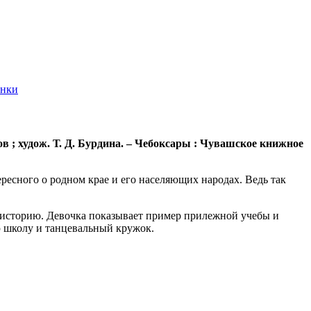
нки
ов ; худож. Т. Д. Бурдина.
– Чебоксары : Чувашское книжное
сного о родном крае и его населяющих народах. Ведь так
ее историю. Девочка показывает пример прилежной учебы и
ю школу и танцевальный кружок.