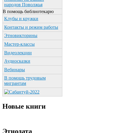
народов Поволжья
В помощь библиотекарю
Клубы и кружки
Контакты и режим работы
Этновикторины
Мастер-классы
Видеолекции
Аудиосказки
Вебинары
В помощь трудовым
мигрантам
Новые книги
Этнодата