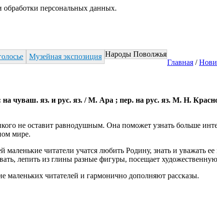
 обработки персональных данных.
Народы Поволжья
голосье
Музейная экспозиция
Главная
/
Нови
чуваш. яз. и рус. яз. / М. Ара ; пер. на рус. яз. М. Н. Красн
го не оставит равнодушным. Она поможет узнать больше интере
ном мире.
ней маленькие читатели учатся любить Родину, знать и уважать 
вать, лепить из глины разные фигуры, посещает художественну
е маленьких читателей и гармонично дополняют рассказы.